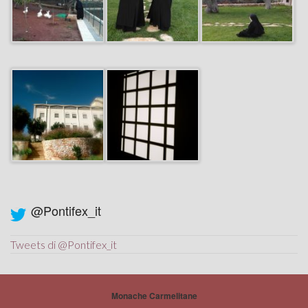
@Pontifex_it
Tweets di @Pontifex_it
Monache Carmelitane