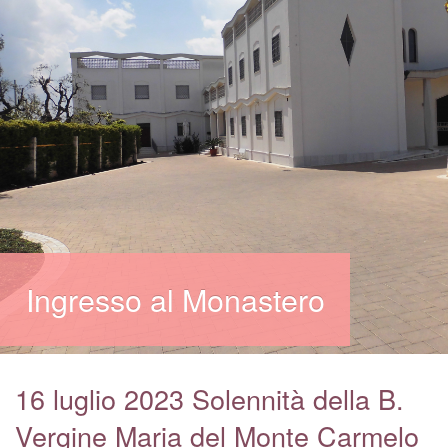
Spiritualità carmelitana
Monache Carmelitane
I Santi del Carmelo
Ven. Rosa Maria Serio
Accoglienza
Foto gallery
Contatti
Ingresso al Monastero
16 luglio 2023 Solennità della B.
Vergine Maria del Monte Carmelo