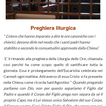
Preghiera liturgica
“ Coloro che hanno imparato a dire le ore canoniche con i
chierici, devono dirle nel modo che i santi padri hanno
stabilito e secondo le consuetudini approvate dalla Chiesa”.
E’ il rimando alla preghiera della Liturgia delle Ore, chiamata
così perché ha come scopo quello di santificare tutta la
giornata. Essa è prolungamento dell’Eucaristia celebrata nei
Carmeli ogni mattina. Attraverso di essa Cristo si fa presente
nella Chiesa, come ricorda Sant’Agostino “
Quando pregando
parliamo con Dio, non per questo separiamo il Figlio dal
Padre e quando il Corpo del Figlio prega non separa da sé il
proprio Capo, ma è Lui stesso unico Salvatore del suo Corpo,
il Signore nostro Gesù Cristo Figlio di Dio, che prega per noi,