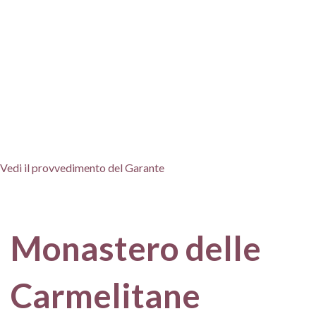
servizio o migliorarlo.
Questi cookie non necessitano del preventivo consenso
dell'Utente per essere installati ed utilizzati. In ogni caso l'Utente
ha la possibilità di rifiutare i cookies modificando le impostazioni
del browser.
Per altre informazioni vai alla pagina informazioni legali di questo
sito.
Vedi il provvedimento del Garante
Questo sito fa uso dei cookie soltanto per facilitare la
navigazione
Info
Non mostrare più
Monastero delle
Carmelitane